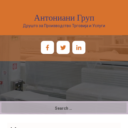
Антониани Груп
Друшто за Производство Трговија и Услуги
Search
for: