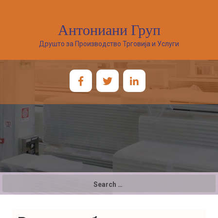
Антониани Груп
Друшто за Производство Трговија и Услуги
Search
for: