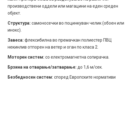
производствени оддели или магацини на еден среден
објект.
Структура:
самоносечки во поцинкуван челик (обоен или
инокс).
Завеса:
флексибилна во премачкан полиестер ПВЦ
некинлив отпорен на ветер и оган по класа 2.
Моторен систем:
со електромагнетна сопирачка.
Брзина на отварање/затварање:
до 1,6 м/сек.
Безбедносен систем:
според Европските нормативи