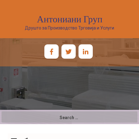
Антониани Груп
Друшто за Производство Трговија и Услуги
Search
for: