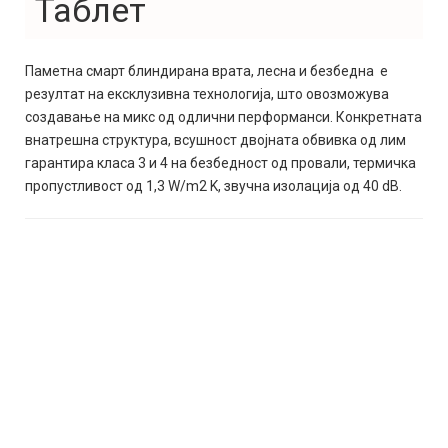
Таблет
Паметна смарт блиндирана врата, лесна и безбедна е
резултат на ексклузивна технологија, што овозможува
создавање на микс од одлични перформанси. Конкретната
внатрешна структура, всушност двојната обвивка од лим
гарантира класа 3 и 4 на безбедност од провали, термичка
пропустливост од 1,3 W/m2 K, звучна изолација од 40 dB.