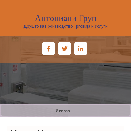
Антониани Груп
Друшто за Производство Трговија и Услуги
Search
for: