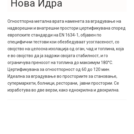
Нова Идра
Огноотпорна метална врата наменета за вградување на
надворешни и внатрешни простори цертификувана според
европските стандарди на EN 1634-1, објавен по
специфични тестови кои обезбедуваат усогласеност, со
својство на целосна изолација од оган, чад и топлина, која
е во својство да ја задржи својата стабилност, и го
ограничува преносот на топлина до максимум 180°C.
Цертификувана за огноотпорност од 60 до 120 мин.
Идеална за вградување во просториите за становање,
супермаркети, болници, ресторани, јавни простории. Се
изработува во две верзи, како еднокрилна и двокрилна.