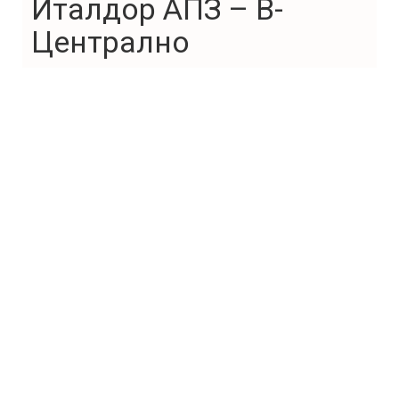
Италдор АПЗ – В-
Централно