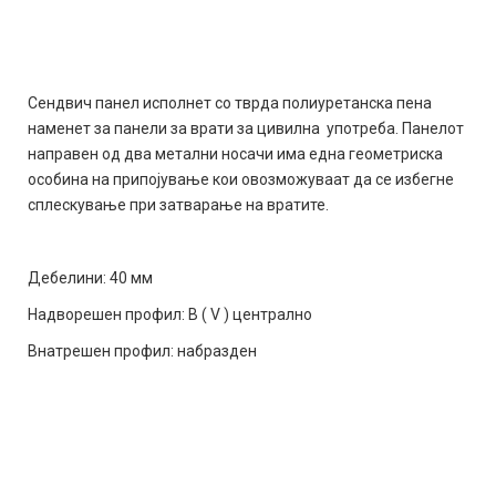
Сендвич панел исполнет со тврда полиуретанска пена
наменет за панели за врати за цивилна употреба. Панелот
направен од два метални носачи има една геометриска
особина на припојување кои овозможуваат да се избегне
сплескување при затварање на вратите.
Дебелини: 40 мм
Надворешен профил: В ( V ) централно
Внатрешен профил: набразден