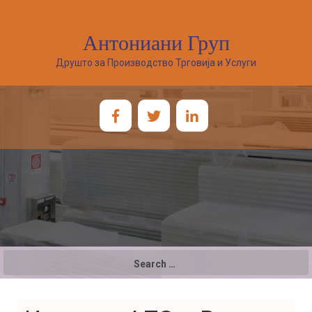
Антониани Груп
Друшто за Производство Трговија и Услуги
Search
for: