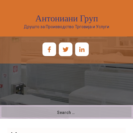
Антониани Груп
Друшто за Производство Трговија и Услуги
Search
for: