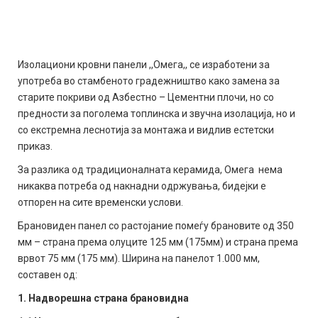
Изолациони кровни панели ,,Омега,, се изработени за
употреба во стамбеното градежништво како замена за
старите покриви од Азбестно – Цементни плочи, но со
предности за поголема топлинска и звучна изолација, но и
со екстремна леснотија за монтажа и видлив естетски
приказ.
За разлика од традиционалната керамида, Омега нема
никаква потреба од накнадни одржувања, бидејки е
отпорен на сите временски услови.
Брановиден панел со растојание помеѓу брановите од 350
мм – страна према олуците 125 мм (175мм) и страна према
врвот 75 мм (175 мм). Ширина на панелот 1.000 мм,
составен од:
1. Надворешна страна брановидна