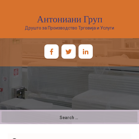
Антониани Груп
Друшто за Производство Трговија и Услуги
Search
for: