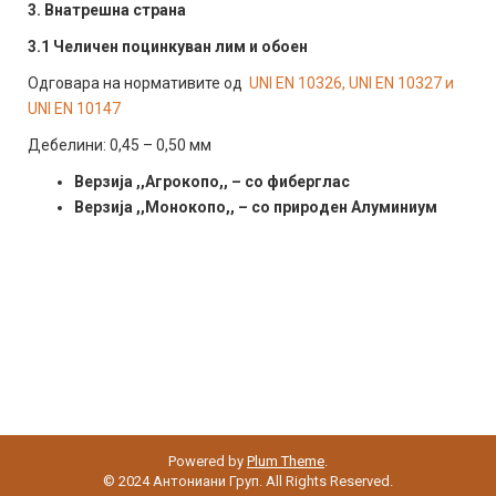
3. Внатрешна страна
3.1
Челичен поцинкуван лим и обоен
Одговара на нормативите од
UNI EN 10326, UNI EN 10327 и
UNI EN 10147
Дебелини: 0,45 – 0,50 мм
Верзија ,,Агрокопо,, – со фиберглас
Верзија ,,Монокопо,, – со природен Алуминиум
Powered by
Plum Theme
.
© 2024 Антониани Груп. All Rights Reserved.