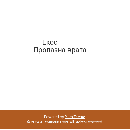
Екос
Пролазна врата
Powered by
Plum Theme
.
© 2024 Антониани Груп. All Rights Reserved.