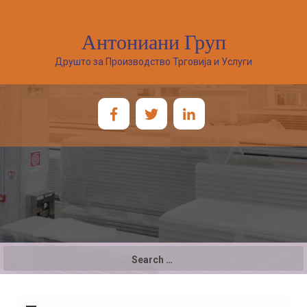
Антониани Груп
Друшто за Производство Трговија и Услуги
Search
for: