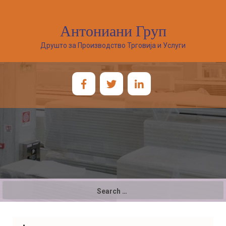
Антониани Груп
Друшто за Производство Трговија и Услуги
Search
for: