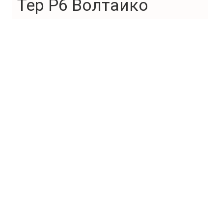
Тер Р6 Волтаико