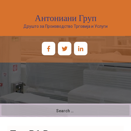
Антониани Груп
Друшто за Производство Трговија и Услуги
Search
for: